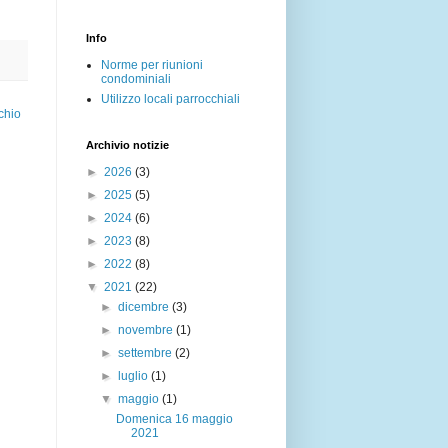
Info
Norme per riunioni
condominiali
Utilizzo locali parrocchiali
chio
Archivio notizie
►
2026
(3)
►
2025
(5)
►
2024
(6)
►
2023
(8)
►
2022
(8)
▼
2021
(22)
►
dicembre
(3)
►
novembre
(1)
►
settembre
(2)
►
luglio
(1)
▼
maggio
(1)
Domenica 16 maggio
2021