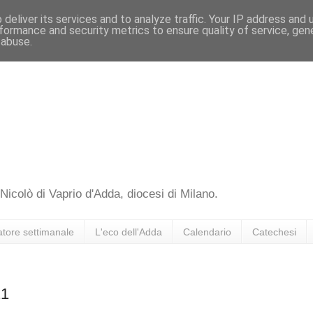
deliver its services and to analyze traffic. Your IP address and
formance and security metrics to ensure quality of service, ge
 abuse.
 Nicolò di Vaprio d'Adda, diocesi di Milano.
atore settimanale
L'eco dell'Adda
Calendario
Catechesi
21