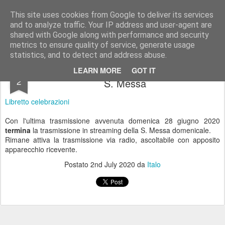
Parrocchia S. Nicolò, Vaprio d'A.
Sito ufficiale della Parrocchia S. Nicolò di Vaprio d'Adda, diocesi di Milano.
This site uses cookies from Google to deliver its services
and to analyze traffic. Your IP address and user-agent are
Pages
shared with Google along with performance and security
metrics to ensure quality of service, generate usage
statistics, and to detect and address abuse.
Termina la trasmissione in streaming della
JUL
LEARN MORE
GOT IT
2
S. Messa
Libretto celebrazioni
Con l'ultima trasmissione avvenuta domenica 28 giugno 2020
termina
la trasmissione in streaming della S. Messa domenicale.
Rimane attiva la trasmissione via radio, ascoltabile con apposito
apparecchio ricevente.
Postato
2nd July 2020
da
Italo