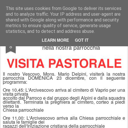
Parrocchia S. Nicolò, Vaprio d'A.
Sito ufficiale della Parrocchia S. Nicolò di Vaprio d'Adda, diocesi di Milano.
This site uses cookies from Google to deliver its services
and to analyze traffic. Your IP address and user-agent are
Pages
shared with Google along with performance and security
metrics to ensure quality of service, generate usage
statistics, and to detect and address abuse.
23 dicembre - visita Pastorale del Vescovo
DEC
LEARN MORE
GOT IT
8
nella nostra parrocchia
VISITA PASTORALE
Il nostro Vescovo, Mons. Mario Delpini, visiterà la nostra
parrocchia DOMENICA 23 dicembre, con il seguente
programma:
Ore 10,45: L'Arcivescovo arriva al cimitero di Vaprio per una
visita privata
accolto dal Parroco e dal gruppo degli Alpini e dalla squadra
dilettanti. Terminata la preghiera al cimitero, corteo a piedi
verso la
Chiesa parrocchiale
Ore 11,00: L'Arcivescovo arriva alla Chiesa parrocchiale e
saluta le famiglie dei
ragazzi dell'Iniziazione cristiana della parrocchiale