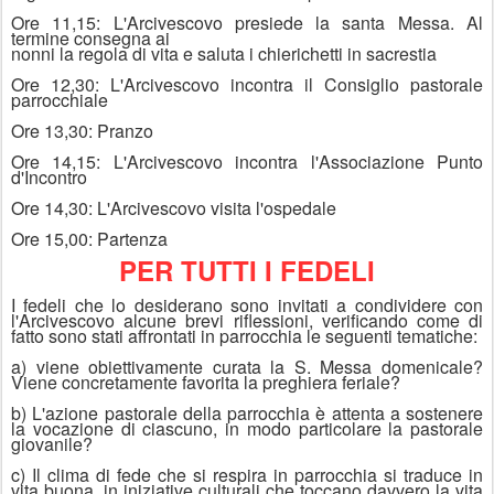
Ore 11,15: L'Arcivescovo presiede la santa Messa. Al
termine consegna ai
nonni la regola di vita e saluta i chierichetti in sacrestia
Ore 12,30: L'Arcivescovo incontra il Consiglio pastorale
parrocchiale
Ore 13,30: Pranzo
Ore 14,15: L'Arcivescovo incontra l'Associazione Punto
d'Incontro
Ore 14,30: L'Arcivescovo visita l'ospedale
Ore 15,00: Partenza
PER TUTTI I FEDELI
I fedeli che lo desiderano sono invitati a condividere con
l'Arcivescovo alcune brevi riflessioni, verificando come di
fatto sono stati affrontati in parrocchia le seguenti tematiche:
a) viene obiettivamente curata la S. Messa domenicale?
Viene concretamente favorita la preghiera feriale?
b) L'azione pastorale della parrocchia è attenta a sostenere
la vocazione di ciascuno, in modo particolare la pastorale
giovanile?
c) Il clima di fede che si respira in parrocchia si traduce in
vita buona, in iniziative culturali che toccano davvero la vita